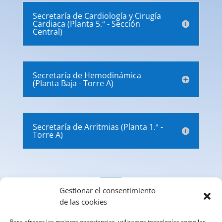
Secretaría de Cardiología y Cirugía
Cardiaca (Planta 5.ª - Sección
Central)
Secretaría de Hemodinámica
(Planta Baja - Torre A)
Secretaría de Arritmias (Planta 1.ª -
Torre A)

Gestionar el consentimiento
de las cookies
Email
Para ofrecer las mejores experiencias, utilizamos tecnologías como las