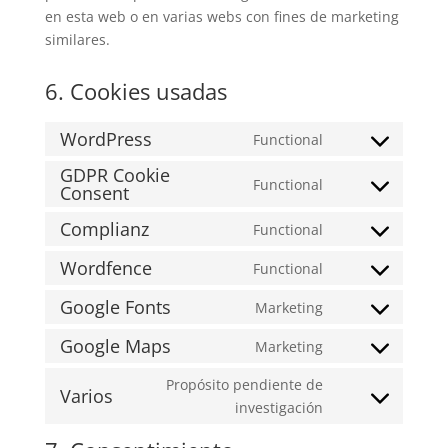
en esta web o en varias webs con fines de marketing
similares.
6. Cookies usadas
WordPress
Functional
Consent
GDPR Cookie
to
Functional
Consent
Consent
service
to
wordpress
Complianz
Functional
Consent
service
to
gdpr-
Wordfence
Functional
Consent
service
cookie-
to
Google Fonts
Marketing
complianz
consent
Consent
service
to
Google Maps
Marketing
wordfence
Consent
service
to
Propósito pendiente de
google-
Varios
service
Consent
investigación
fonts
google-
to