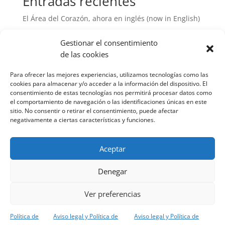
Entradas recientes
El Área del Corazón, ahora en inglés (now in English)
TAPSE/sPAP: una nueva herramienta para conocer
Gestionar el consentimiento
mejor el riesgo en la hipertensión arterial pulmonar
de las cookies
¿La rotura de placas vulnerables implica un evento
cardiaco?
Para ofrecer las mejores experiencias, utilizamos tecnologías como las
cookies para almacenar y/o acceder a la información del dispositivo. El
Estudio KARDINAL, ¿estamos un paso más cerca en
consentimiento de estas tecnologías nos permitirá procesar datos como
el tratamiento de la hipertensión arterial?
el comportamiento de navegación o las identificaciones únicas en este
sitio. No consentir o retirar el consentimiento, puede afectar
El ecocardiograma, una técnica para afinar el
negativamente a ciertas características y funciones.
pronóstico de la hipertensión arterial pulmonar
Aceptar
Denegar
Aviso legal y Política de privacidad
Política de cookies
Ver preferencias
Política de
Aviso legal y Política de
Aviso legal y Política de