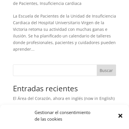
de Pacientes
,
Insuficiencia cardiaca
La Escuela de Pacientes de la Unidad de Insuficiencia
Cardiaca del Hospital Universitario Virgen de la
Victoria retoma su actividad con muchas ganas e
ilusión. Se ha planificado un calendario de talleres
donde profesionales, pacientes y cuidadores pueden
aprender...
Buscar
Entradas recientes
El Área del Corazón, ahora en inglés (now in English)
TAPSE/sPAP: una nueva herramienta para conocer
Gestionar el consentimiento
mejor el riesgo en la hipertensión arterial pulmonar
de las cookies
¿La rotura de placas vulnerables implica un evento
cardiaco?