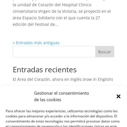
la unidad de Corazón del Hospital Clínico
Universitario Virgen de la Victoria, se proyectó en el
área Espacio Solidario con el que cuenta la 27
edición del Festival de...
« Entradas más antiguas
Buscar
Entradas recientes
El Área del Corazón, ahora en inglés (now in English)
TAPSE/sPAP: una nueva herramienta para conocer
Gestionar el consentimiento
mejor el riesgo en la hipertensión arterial pulmonar
de las cookies
¿La rotura de placas vulnerables implica un evento
cardiaco?
Para ofrecer las mejores experiencias, utilizamos tecnologías como las
cookies para almacenar y/o acceder a la información del dispositivo. El
Estudio KARDINAL, ¿estamos un paso más cerca en
consentimiento de estas tecnologías nos permitirá procesar datos como
el tratamiento de la hipertensión arterial?
el comportamiento de navegación o las identificaciones únicas en este